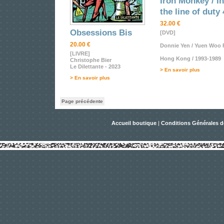
Iron Monkey / In
the line of duty 
32.00 €
Obsessions Bis
[DVD]
20.00 €
Donnie Yen / Yuen Woo 
[LIVRE]
Hong Kong / 1993-1989
Christophe Bier
Le Dilettante - 2023
> En savoir plus
> En savoir plus
Page précédente
Accueil boutique
|
Conditions Générales d