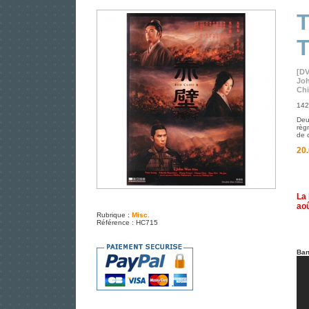
T
[D
Jo
Chi
142
Deu
règ
de 
20.
La 
aoû
Rubrique :
Misc.
Référence : HC715
Ban