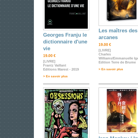
Les maîtres des
Georges Franju le
arcanes
dictionnaire d'une
19.00 €
vie
[LIVRE]
Charles
19.00 €
Williams/Emmanuelle Ig
[LIVRE]
Edition Terre de Brume
Frantz Vaillant
Editions Marest - 2019
> En savoir plus
> En savoir plus