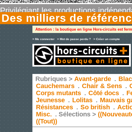
Privilégiant les productions indépen
Des milliers de référe
Attention : la boutique en ligne Hors-circuits est fer
> Me connecter
> Mot de passe perdu ?
> Créer un compte
Rubriques >
Avant-garde
.
Blac
Cauchemars
.
Chair & Sens
.
Corps mutants
.
Côté docs
.
F
Jeunesse
.
Lolitas
.
Mauvais g
Résistances
.
So british
.
Acti
Misc.
.
Sélections >
((Nouveaut
((Tout))