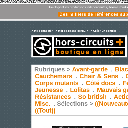
Privilégiant les productions indépendantes,
hors-circuit
Des milliers de références su
> Me connecter
> Mot de passe perdu ?
> Créer un compte
Rubriques >
Avant-garde
.
Blac
Cauchemars
.
Chair & Sens
.
Corps mutants
.
Côté docs
.
F
Jeunesse
.
Lolitas
.
Mauvais g
Résistances
.
So british
.
Acti
Misc.
.
Sélections >
((Nouveaut
((Tout))