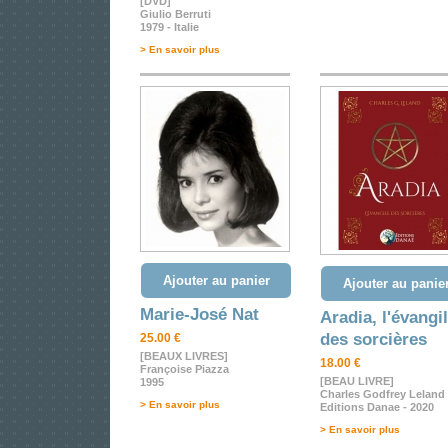
[DVD]
Giulio Berruti
1979 - Italie
> En savoir plus
Ajouter au panier
Ajouter au panie
Marie-José Nat
Aradia, l'évangi
des sorcières
25.00 €
[BEAUX LIVRES]
18.00 €
Françoise Piazza
[BEAU LIVRE]
1995
Charles Godfrey Leland
> En savoir plus
Editions Danae - 2020
> En savoir plus