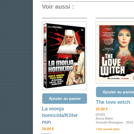
Voir aussi :
Ajouter au panie
Ajouter au panier
The love witch
La monja
25.00 €
homicida/Killer
[DVD]
Anna Biller
nun
Grande-Bretagne - 2016
20.00 €
> En savoir plus