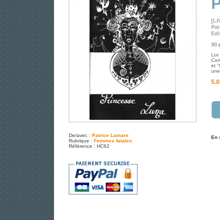
P
[LI
Pat
Edi
30 
Lot
Con
et "
une 
5.0
De/avec :
Patrice Lamare
En 
Rubrique :
Femmes fatales
Référence : HC62