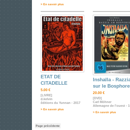
> En savoir plus
ETAT DE
Inshalla - Razzi
CITADELLE
sur le Bosphore
5.00 €
20.00 €
[LIVRE]
[DVD]
d.kelvin
Carl Möhner
éditions du Yunnan - 2017
Allemagne de l'ouest - 
> En savoir plus
> En savoir plus
Page précédente