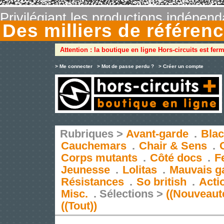
Privilégiant les productions indépen
Des milliers de référe
Attention : la boutique en ligne Hors-circuits est fer
> Me connecter
> Mot de passe perdu ?
> Créer un compte
Rubriques >
Avant-garde
.
Blac
Cauchemars
.
Chair & Sens
.
Corps mutants
.
Côté docs
.
F
Jeunesse
.
Lolitas
.
Mauvais g
Résistances
.
So british
.
Acti
Misc.
.
Sélections >
((Nouveaut
((Tout))