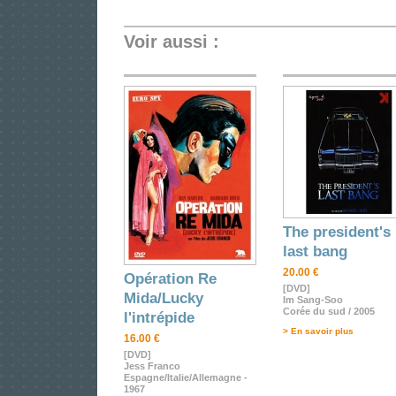
Voir aussi :
The president's
last bang
20.00 €
Opération Re
[DVD]
Mida/Lucky
Im Sang-Soo
Corée du sud / 2005
l'intrépide
> En savoir plus
16.00 €
[DVD]
Jess Franco
Espagne/Italie/Allemagne -
1967