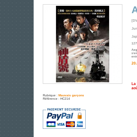
A
[D
Jun
Jap
127
Aeg
s'e
ent
20.
La 
aoû
Rubrique :
Mauvais garçons
Référence : HC214