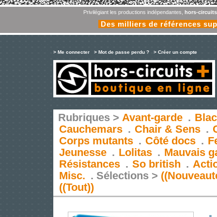
Privilégiant les productions indépendantes,
hors-circuit
Des milliers de références su
> Me connecter
> Mot de passe perdu ?
> Créer un compte
Rubriques >
Avant-garde
.
Blac
Cauchemars
.
Chair & Sens
.
Corps mutants
.
Côté docs
.
F
Jeunesse
.
Lolitas
.
Mauvais g
Résistances
.
So british
.
Acti
Misc.
.
Sélections >
((Nouveaut
((Tout))