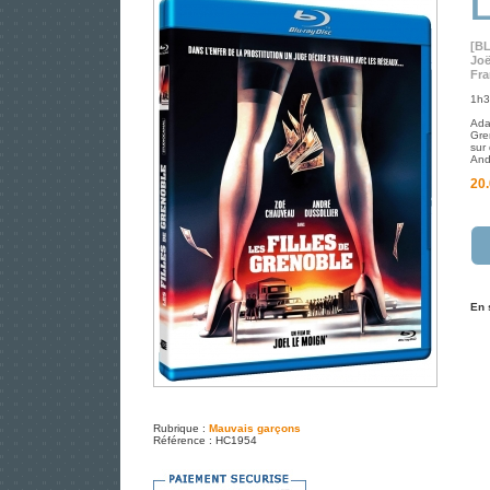
L
[B
Joë
Fra
1h3
Ada
Gre
sur
And
20.
En 
Rubrique :
Mauvais garçons
Référence : HC1954