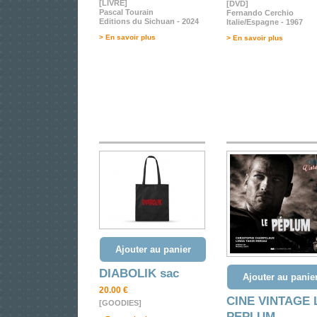
[LIVRE]
[DVD]
Pascal Tourain
Fernando Cerchio
Editions du Sichuan - 2024
Italie/Espagne - 1967
> En savoir plus
> En savoir plus
Ajouter au panier
DIABOLIK sac
Ajouter au panie
20.00 €
CINE VINTAGE 
[GOODIES]
PEPLUM