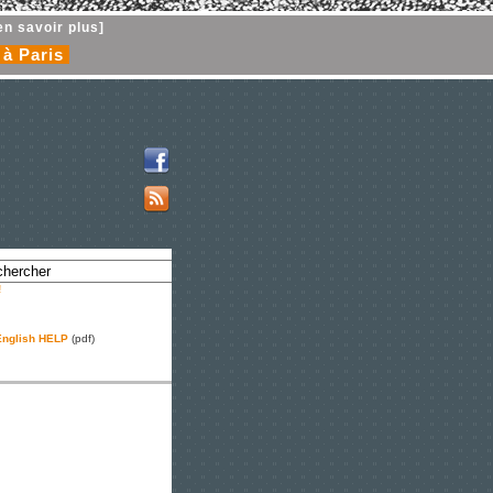
en savoir plus]
 à Paris
!
nglish HELP
(pdf)