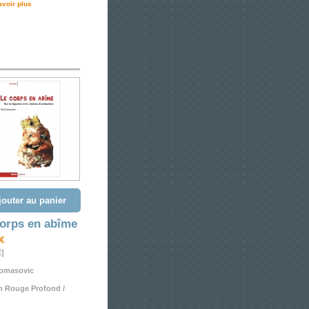
avoir plus
jouter au panier
corps en abîme
 €
E]
Tomasovic
n Rouge Profond /