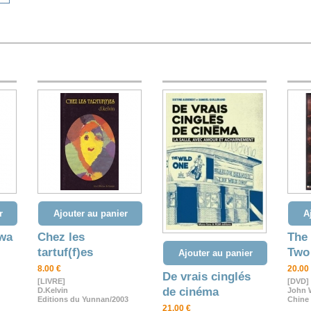
r
Ajouter au panier
A
wa
Chez les
The 
tartuf(f)es
Two
Ajouter au panier
8.00 €
20.00
De vrais cinglés
[LIVRE]
[DVD]
de cinéma
D.Kelvin
John 
Editions du Yunnan/2003
Chine 
21.00 €