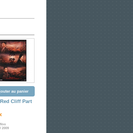
jouter au panier
Red Cliff Part
 €
Woo
/ 2009