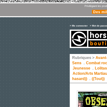
Privilégiant les pr
Des mil
> Me connecter
> Mot de pass
Rubriques >
Avant
Sens
.
Combat ro
Jeunesse
.
Lolita
Action/Arts Martia
hasard))
.
((Tout))