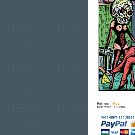
Rubrique :
Misc.
Référence : HC1904