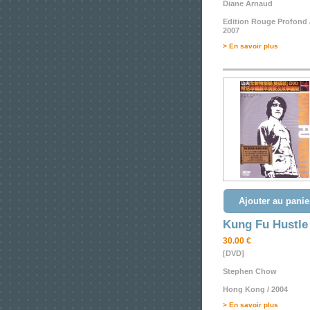
Diane Arnaud
Edition Rouge Profond 
2007
> En savoir plus
Ajouter au panie
Kung Fu Hustle
30.00 €
[DVD]
Stephen Chow
Hong Kong / 2004
> En savoir plus