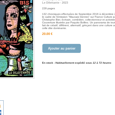
Le Dilettante - 2023
228 pages
132 chroniques effectuées de Septembre 2016 à décembre
le cadre de l'émission "Mauvais Genres" sur France Culture p
Christophe Bier, écrivain, comédien, collectionneur et activiste 
Couverture illustrée par Paquito Bollino. Un panorama de tout
fait de créatif, différent, alternatif, grinçant dans une culture 
celle dite dominante.
20.00 €
Ajouter au panier
En stock - Habituellement expédié sous
12 à 72 heures