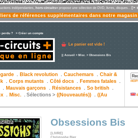
[> 
oductions indépendantes,
hors-circuits+
propose une sélection de DVD, livres, disques...
liers de références supplémentaires dans notre magasin
e perdu ?
> Créer un compte
Le panier est vide !
||
Accueil
>
Misc.
> Obsessions Bis
-garde
.
Black revolution
.
Cauchemars
.
Chair &
ck
.
Corps mutants
.
Côté docs
.
Femmes fatales
.
HOP
s
.
Mauvais garçons
.
Résistances
.
So british
.
ux
.
Misc.
.
Sélections >
((Nouveautés))
.
((Au
E
Obsessions Bis
[LIVRE]
Christophe Bier