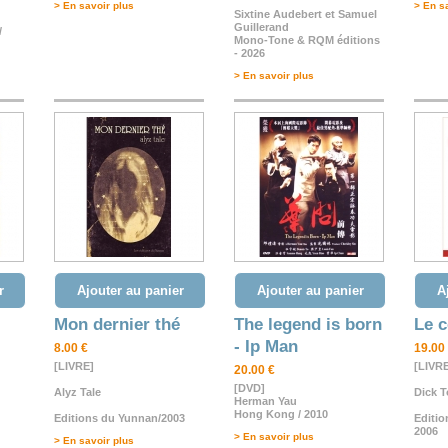
> En savoir plus
> En s
Sixtine Audebert et Samuel
Guillerand
/
Mono-Tone & RQM éditions
- 2026
> En savoir plus
r
Ajouter au panier
Ajouter au panier
A
Mon dernier thé
The legend is born
Le 
- Ip Man
8.00 €
19.00
[LIVRE]
[LIVR
20.00 €
[DVD]
Alyz Tale
Dick 
Herman Yau
Hong Kong / 2010
Editions du Yunnan/2003
Editio
2006
> En savoir plus
> En savoir plus