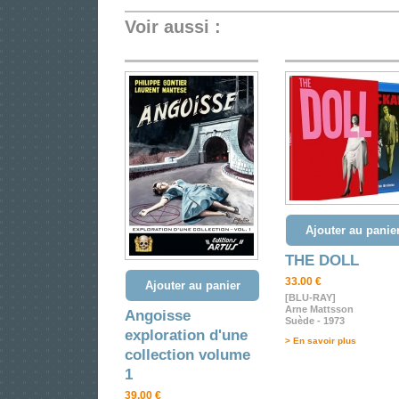
Voir aussi :
Ajouter au panie
THE DOLL
33.00 €
Ajouter au panier
[BLU-RAY]
Arne Mattsson
Angoisse
Suède - 1973
exploration d'une
> En savoir plus
collection volume
1
39.00 €