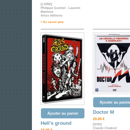
[LIVRE]
Philippe Gontier - Laurent
Mantese
Artus éditions
> En savoir plus
Ajouter au panie
Doctor M
Ajouter au panier
20.00 €
Hell's ground
[DVD]
Claude Chabrol