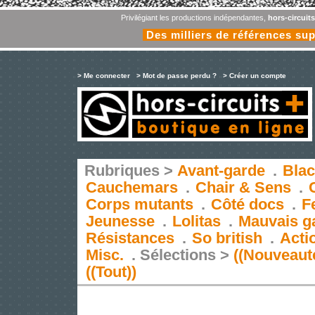
Privilégiant les productions indépendantes,
hors-circuit
Des milliers de références su
> Me connecter
> Mot de passe perdu ?
> Créer un compte
Rubriques >
Avant-garde
.
Blac
Cauchemars
.
Chair & Sens
.
Corps mutants
.
Côté docs
.
F
Jeunesse
.
Lolitas
.
Mauvais g
Résistances
.
So british
.
Acti
Misc.
.
Sélections >
((Nouveaut
((Tout))