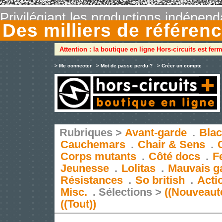
Privilégiant les productions indépen
Des milliers de référe
Attention : la boutique en ligne Hors-circuits est fer
> Me connecter
> Mot de passe perdu ?
> Créer un compte
Rubriques >
Avant-garde
.
Blac
Cauchemars
.
Chair & Sens
.
Corps mutants
.
Côté docs
.
F
Jeunesse
.
Lolitas
.
Mauvais g
Résistances
.
So british
.
Acti
Misc.
.
Sélections >
((Nouveaut
((Tout))