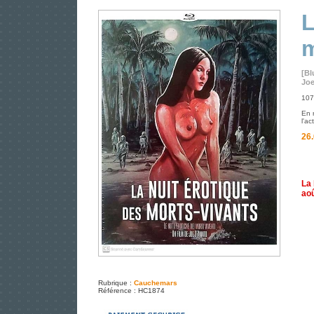
L
m
[Bl
Joe
107 
En 
l'ac
26.
La 
aoû
Rubrique :
Cauchemars
Référence : HC1874