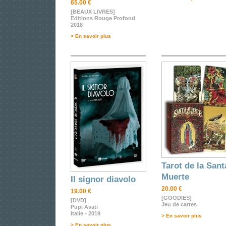
65.00 €
[BEAUX LIVRES]
Editions Rouge Profond
2018
> En savoir plus
Tarot de la Sant
Muerte
Il signor diavolo
20.00 €
19.00 €
[GOODIES]
[DVD]
Jeu de cartes
Pupi Avati
Italie - 2019
> En savoir plus
> En savoir plus