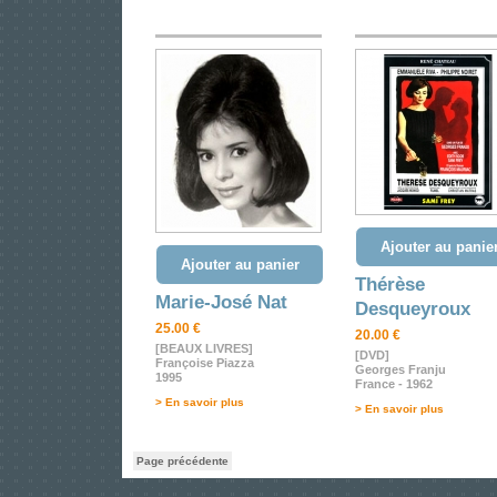
Ajouter au panie
Ajouter au panier
Thérèse
Marie-José Nat
Desqueyroux
25.00 €
20.00 €
[BEAUX LIVRES]
[DVD]
Françoise Piazza
Georges Franju
1995
France - 1962
> En savoir plus
> En savoir plus
Page précédente