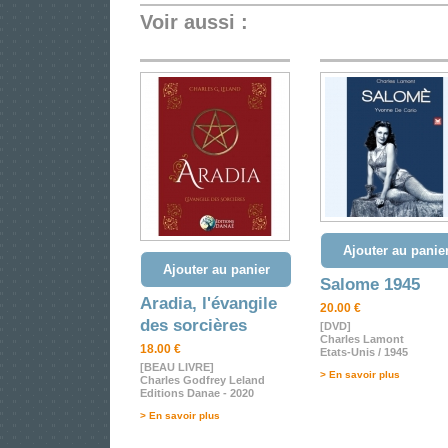
Voir aussi :
Ajouter au panie
Ajouter au panier
Salome 1945
Aradia, l'évangile
20.00 €
des sorcières
[DVD]
Charles Lamont
18.00 €
Etats-Unis / 1945
[BEAU LIVRE]
> En savoir plus
Charles Godfrey Leland
Editions Danae - 2020
> En savoir plus