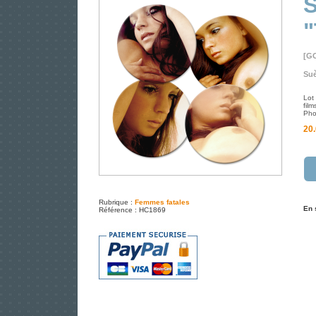
S
"
[G
Suè
Lot
fil
Pho
20.
Rubrique :
Femmes fatales
En 
Référence : HC1869