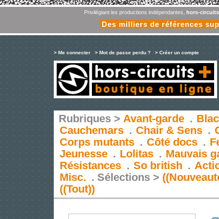
Privilégiant les productions indépendantes,
hors-circuit
Des milliers de références su
> Me connecter
> Mot de passe perdu ?
> Créer un compte
Rubriques >
Avant-garde
.
Blac
Cauchemars
.
Chair & Sens
.
Corps mutants
.
Côté docs
.
F
Jeunesse
.
Lolitas
.
Mauvais g
Résistances
.
So british
.
Acti
Misc.
.
Sélections >
((Nouveaut
((Tout))