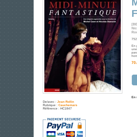
M
F
[B
Nic
Rou
752
En 
une
paru
hor
70.
En 
De/avec :
Jean Rollin
Rubrique :
Cauchemars
Référence : HC1847