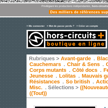
Privilégiant les productions indépendantes,
hors-circuit
Des milliers de références su
> Me connecter
> Mot de passe perdu ?
> Créer un compte
Rubriques >
Avant-garde
.
Blac
Cauchemars
.
Chair & Sens
.
Corps mutants
.
Côté docs
.
F
Jeunesse
.
Lolitas
.
Mauvais g
Résistances
.
So british
.
Acti
Misc.
.
Sélections >
((Nouveaut
((Tout))