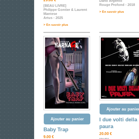
29.00 €
Dario Argento
Rouge Profond - 2018
[BEAU LIVRE]
Philippe Gontier & Laurent
> En savoir plus
Mantese
Artus - 2025
> En savoir plus
Ajouter au panie
Ajouter au panier
I due volti della
paura
Baby Trap
20.00 €
9.00 €