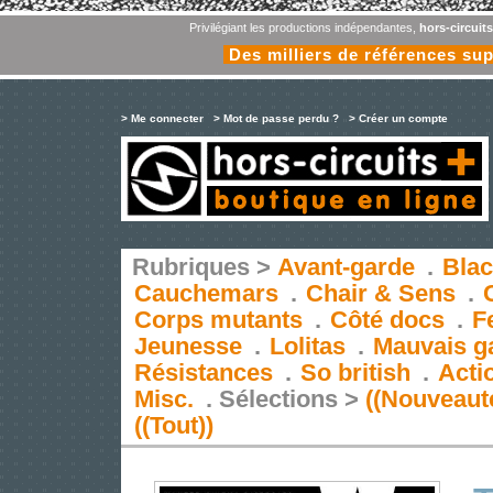
Privilégiant les productions indépendantes,
hors-circuit
Des milliers de références su
> Me connecter
> Mot de passe perdu ?
> Créer un compte
Rubriques >
Avant-garde
.
Blac
Cauchemars
.
Chair & Sens
.
Corps mutants
.
Côté docs
.
F
Jeunesse
.
Lolitas
.
Mauvais g
Résistances
.
So british
.
Acti
Misc.
.
Sélections >
((Nouveaut
((Tout))