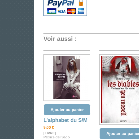
Voir aussi :
Ajouter au panier
L'alphabet du S/M
9.00 €
[LIVRE]
Ajouter au panie
Patrice del Sado