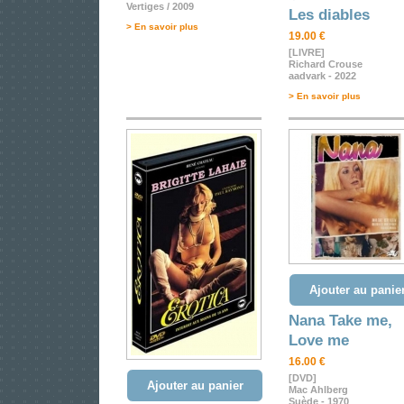
Vertiges / 2009
Les diables
> En savoir plus
19.00 €
[LIVRE]
Richard Crouse
aadvark - 2022
> En savoir plus
Ajouter au panie
Nana Take me,
Love me
16.00 €
[DVD]
Ajouter au panier
Mac Ahlberg
Suède - 1970