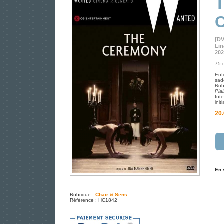
[D
Li
202
75 m
Enf
sad
Rob
Plai
Int
init
20.
En 
Rubrique :
Chair & Sens
Référence : HC1842