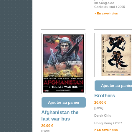
Im Sang-Soo
Corée du sud / 2005
> En savoir plus
Ajouter au panie
Brothers
Ajouter au panier
20.00 €
[DVD]
Afghanistan the
Derek Chiu
last war bus
Hong Kong / 2007
20.00 €
> En savoir plus
[DVD]