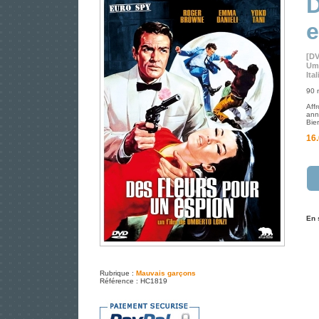
D
e
[D
Umb
Ita
90 m
Aff
ann
Bier
16.
En 
Rubrique :
Mauvais garçons
Référence : HC1819