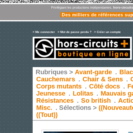
Privilégiant les productions indépendantes,
hors-circuit
Des milliers de références su
> Me connecter
> Mot de passe perdu ?
> Créer un compte
Rubriques >
Avant-garde
.
Blac
Cauchemars
.
Chair & Sens
.
Corps mutants
.
Côté docs
.
F
Jeunesse
.
Lolitas
.
Mauvais g
Résistances
.
So british
.
Acti
Misc.
.
Sélections >
((Nouveaut
((Tout))