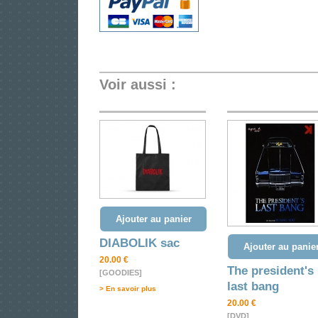
Voir aussi :
Ajouter au panier
DIABOLIK sac
Ajouter au panie
20.00 €
The president's
[GOODIES]
last bang
> En savoir plus
20.00 €
[DVD]