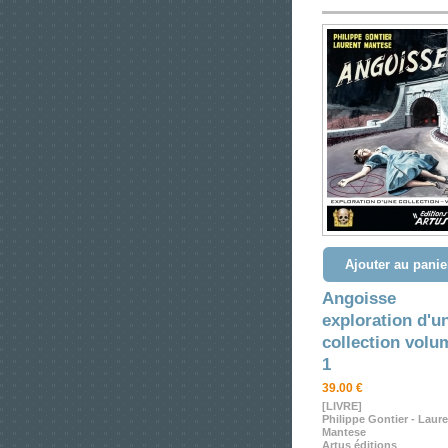
Ajouter au panie
Angoisse
exploration d'u
collection volu
1
39.00 €
[LIVRE]
Philippe Gontier - Laur
Mantese
Artus éditions