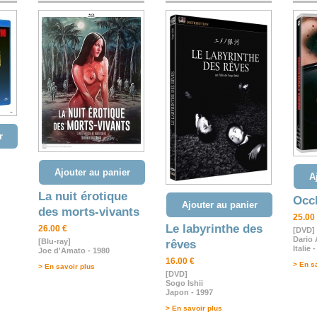
r
Ajouter au panier
A
La nuit érotique
Occh
Ajouter au panier
des morts-vivants
25.00
Le labyrinthe des
26.00 €
[DVD]
Dario
[Blu-ray]
rêves
Italie 
Joe d'Amato - 1980
16.00 €
> En s
> En savoir plus
[DVD]
Sogo Ishii
Japon - 1997
> En savoir plus