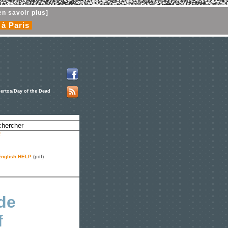
en savoir plus]
 à Paris
ertos/Day of the Dead
!
nglish HELP
(pdf)
de
f