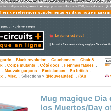
[> 
oductions indépendantes,
hors-circuits+
propose une sélection de DVD, livres, disques...
liers de références supplémentaires dans notre magasin
e perdu ?
> Créer un compte
Le panier est vide !
||
Accueil
>
Cauchemars
> Mug magique Dia de los Mu
-garde
.
Black revolution
.
Cauchemars
.
Chair &
ck
.
Corps mutants
.
Côté docs
.
Femmes fatales
.
HOP
s
.
Mauvais garçons
.
Résistances
.
So british
.
ux
.
Misc.
.
Sélections >
((Nouveautés))
.
((Au
E
Mug magique Dia 
los Muertos/Day o