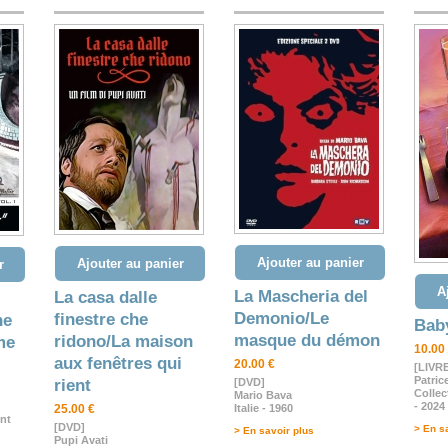
Ajouter au panier
Ajouter au panier
r
A
La Mascheria del
La casa dalle
Demonio/Le
finestre che
ne
Bab
masque du démon
ridono/La maison
me
10.00
aux fenêtres qui
20.00 €
[LIVR
Patric
rient
[DVD]
Collec
Mario Bava
- 2024
25.00 €
Italie - 1960
ent
[DVD]
> En s
> En savoir plus
Pupi Avati