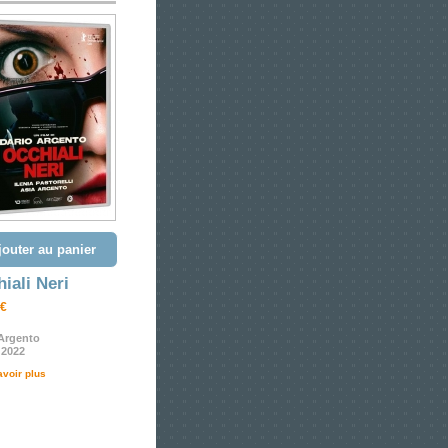
jouter au panier
iali Neri
 €
 Argento
- 2022
avoir plus