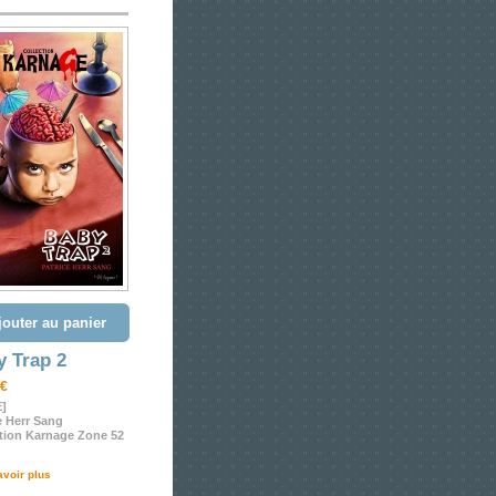
jouter au panier
y Trap 2
 €
E]
e Herr Sang
tion Karnage Zone 52
avoir plus