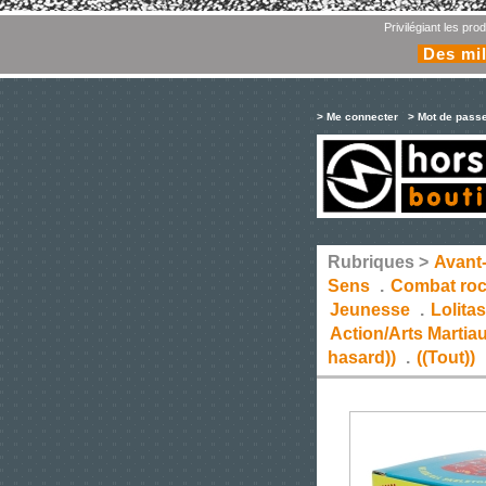
Privilégiant les pr
Des mil
> Me connecter
> Mot de pass
Rubriques >
Avant
Sens
.
Combat ro
Jeunesse
.
Lolita
Action/Arts Martia
hasard))
.
((Tout))