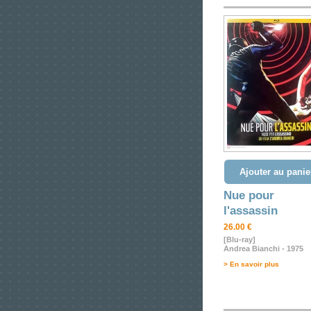
Ajouter au panie
Nue pour
l'assassin
26.00 €
[Blu-ray]
Andrea Bianchi - 1975
> En savoir plus