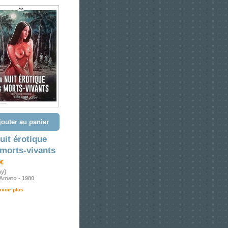
jouter au panier
uit érotique
morts-vivants
 €
ay]
Amato - 1980
avoir plus