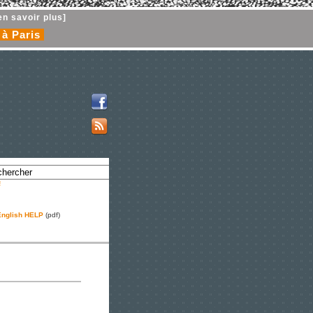
en savoir plus]
 à Paris
!
nglish HELP
(pdf)