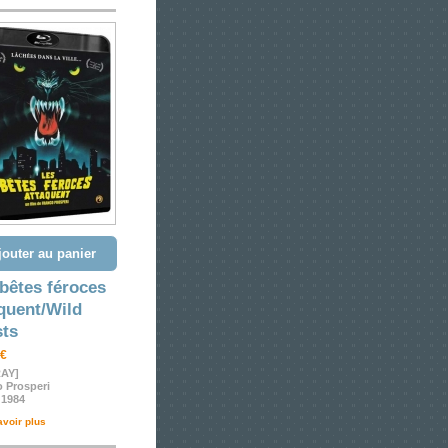
jouter au panier
bêtes féroces
quent/Wild
sts
 €
AY]
 Prosperi
- 1984
avoir plus