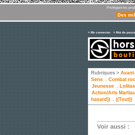
Privilégiant les pr
Des mil
> Me connecter
> Mot de pass
Rubriques >
Avant
Sens
.
Combat ro
Jeunesse
.
Lolita
Action/Arts Martia
hasard))
.
((Tout))
Voir aussi :