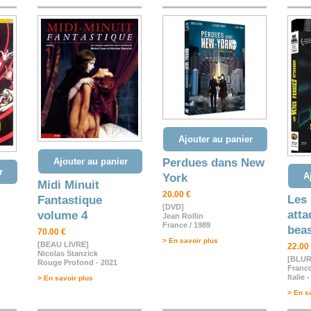
Ajouter au panier
Ajouter au panier
Perdues dans New
r
A
York
Midi Minuit
20.00 €
Les 
Fantastique
[DVD]
atta
volume 4
Jean Rollin
France / 1989
bea
70.00 €
> En savoir plus
[BEAU LIVRE]
22.00
Nicolas Stanzick
[BLUR
Rouge Profond - 2021
Franco
Italie 
> En savoir plus
> En s