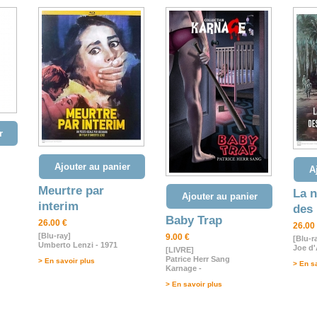
r
Ajouter au panier
A
Meurtre par
La n
Ajouter au panier
interim
des 
Baby Trap
26.00 €
26.00
[Blu-ray]
9.00 €
[Blu-r
Umberto Lenzi - 1971
Joe d'
[LIVRE]
Patrice Herr Sang
> En savoir plus
> En s
Karnage -
> En savoir plus