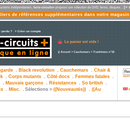
[> 
oductions indépendantes,
hors-circuits+
propose une sélection de DVD, livres, disques...
liers de références supplémentaires dans notre magasin
e perdu ?
> Créer un compte
Le panier est vide !
||
Accueil
>
Cauchemars
> Trashtimes n°18
-garde
.
Black revolution
.
Cauchemars
.
Chair &
ck
.
Corps mutants
.
Côté docs
.
Femmes fatales
.
HOP
s
.
Mauvais garçons
.
Résistances
.
So british
.
ux
.
Misc.
.
Sélections >
((Nouveautés))
.
((Au
E