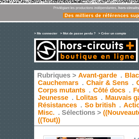
Privilégiant les productions indépendantes,
hors-circuit
Des milliers de références su
> Me connecter
> Mot de passe perdu ?
> Créer un compte
Rubriques >
Avant-garde
.
Blac
Cauchemars
.
Chair & Sens
.
Corps mutants
.
Côté docs
.
F
Jeunesse
.
Lolitas
.
Mauvais g
Résistances
.
So british
.
Acti
Misc.
.
Sélections >
((Nouveaut
((Tout))