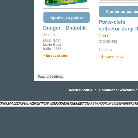
Ajouter au panie
Ajouter au panier
Porte-clefs
Danger : Diabolik
collector Junji I
25.00 €
8.00 €
[BLU-RAY]
[GOODIES]
Mario Bava
Italie - 1968
Junji Ito
> En savoir plus
> En savoir plus
Page précédente
Accueil boutique
|
Conditions Générales d