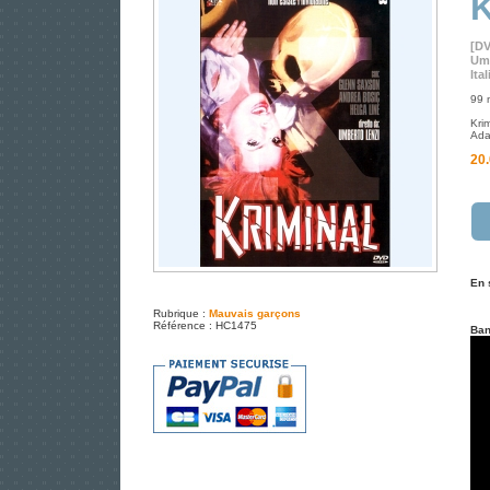
K
[D
Umb
Ita
99 m
Kri
Adap
20.
En 
Rubrique :
Mauvais garçons
Référence : HC1475
Ban