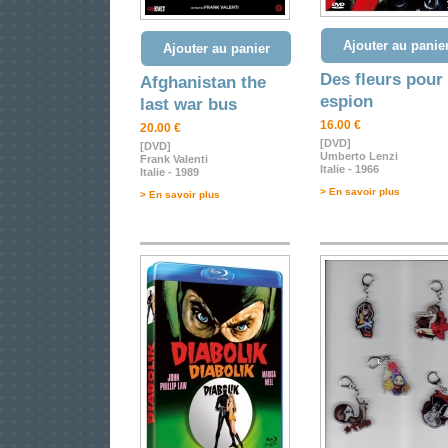
Ajouter au panie
Ajouter au panier
Des fleurs pour
Afghanistan the
espion
last war bus
16.00 €
20.00 €
[DVD]
[DVD]
Umberto Lenzi
Frank Valenti
Italie - 1966
Italie - 1989
> En savoir plus
> En savoir plus