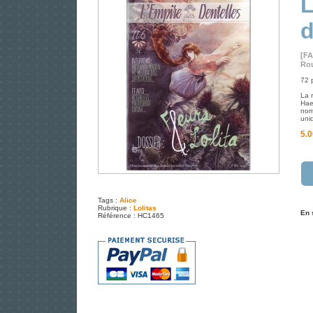
L
d
[F
Rou
72 
La 
Haen
nom
uni
5.0
Tags :
Alice
Rubrique :
Lolitas
En 
Référence : HC1465