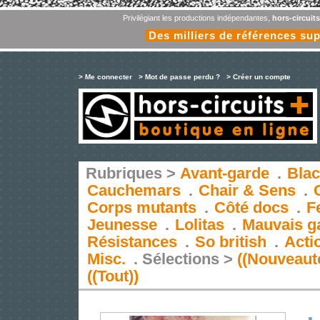
Privilégiant les productions indépendantes,
hors-circuit
Des milliers de références su
> Me connecter
> Mot de passe perdu ?
> Créer un compte
Rubriques >
Avant-garde
.
Blac
Cauchemars
.
Chair & Sens
.
Corps mutants
.
Côté docs
.
F
Jeunesse
.
Lolitas
.
Mauvais g
Résistances
.
So british
.
Acti
Misc.
.
Sélections >
((Nouveaut
((Tout))