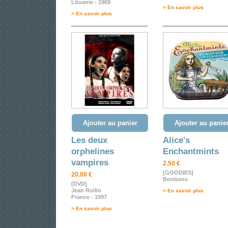
Lituanie - 1969
> En savoir plus
> En savoir plus
Ajouter au panier
Ajouter au panie
Les deux
Alice's
orphelines
Enchantmints
vampires
2.50 €
[GOODIES]
20.00 €
Bonbons
[DVD]
Jean Rollin
> En savoir plus
France - 1997
> En savoir plus