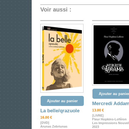
Voir aussi :
Ajouter au panie
Ajouter au panier
Mercredi Adda
La belle/qrazuole
13.00 €
[LIVRE]
16.00 €
Fleur Hopkins-Loféron
[DVD]
Les Impressions Nouvell
Arunas Zebriunas
2023