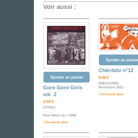
Voir aussi :
Ajouter au panie
Chéribibi n°12
Ajouter au panier
8.00 €
[MEGAZINE)
Gore Gore Girls
Novembre 2021
vol. 2
> En savoir plus
2.50 €
[VYNIL]
New Wave rds / 1998
> En savoir plus