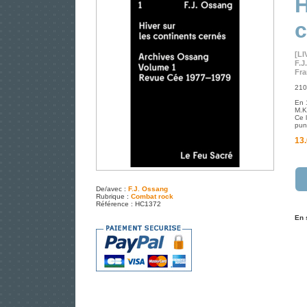
H
c
[LI
F.J
Fra
210
En 
M.K
Ce 
pun
13.
De/avec :
F.J. Ossang
Rubrique :
Combat rock
Référence : HC1372
En 