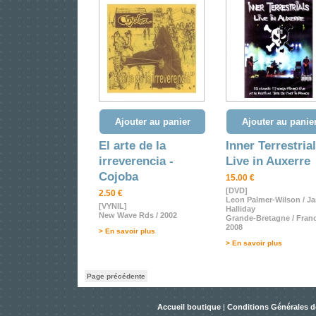
Ajouter au panier
Ajouter au panie
El arte de la
Inner Terrestria
irreverencia -
Live in Auxerre
Cojoba
15.00 €
[DVD]
2.50 €
Leon Palmer-Wilson / J
[VYNIL]
Halliday
New Wave Rds / 2002
Grande-Bretagne / Fran
2008
> En savoir plus
> En savoir plus
Page précédente
Accueil boutique
|
Conditions Générales d