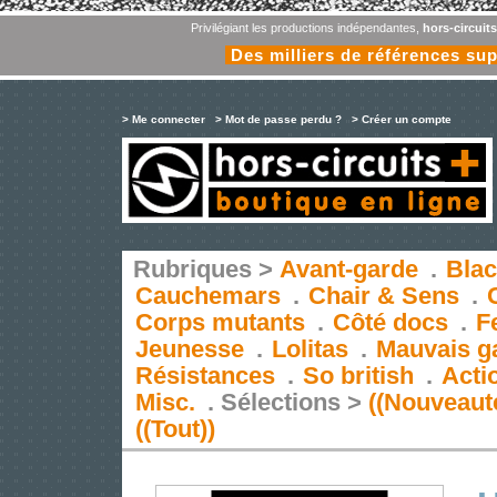
Privilégiant les productions indépendantes,
hors-circuit
Des milliers de références su
> Me connecter
> Mot de passe perdu ?
> Créer un compte
Rubriques >
Avant-garde
.
Blac
Cauchemars
.
Chair & Sens
.
Corps mutants
.
Côté docs
.
F
Jeunesse
.
Lolitas
.
Mauvais g
Résistances
.
So british
.
Acti
Misc.
.
Sélections >
((Nouveaut
((Tout))