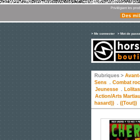
Privilégiant les pr
Des mil
> Me connecter
> Mot de pass
Rubriques >
Avant
Sens
.
Combat ro
Jeunesse
.
Lolita
Action/Arts Martia
hasard))
.
((Tout))