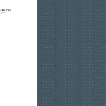
, tex-mex,
a, du