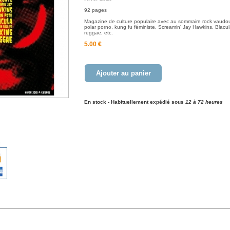
92 pages
Magazine de culture populaire avec au sommaire rock vaudou
polar porno, kung fu féministe, Screamin' Jay Hawkins, Blacul
reggae, etc.
5.00 €
Ajouter au panier
En stock - Habituellement expédié sous
12 à 72 heures