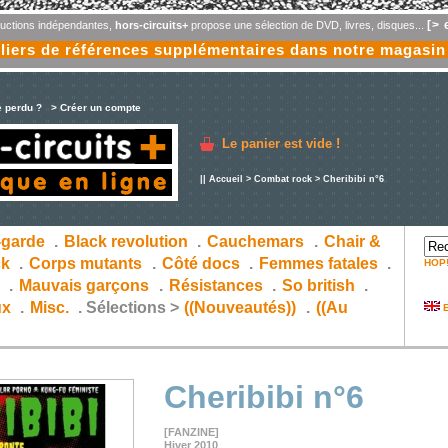
[> 
oductions indépendantes,
hors-circuits+
propose une sélection de DVD, livres, disques...
liers de références supplémentaires dans notre magasin
e perdu ?
> Créer un compte
Le panier est vide !
||
Accueil
>
Combat rock
> Cheribibi n°6
-garde
.
Black revolution
.
Cauchemars
.
Chair &
ck
.
Corps mutants
.
Côté docs
.
Femmes fatales
.
HOP
s
.
Mauvais garçons
.
Résistances
.
So british
.
ux
.
Misc.
.
Sélections >
((Nouveautés))
.
((Au
E
Cheribibi n°6
[FANZINE]
Hiver 2010