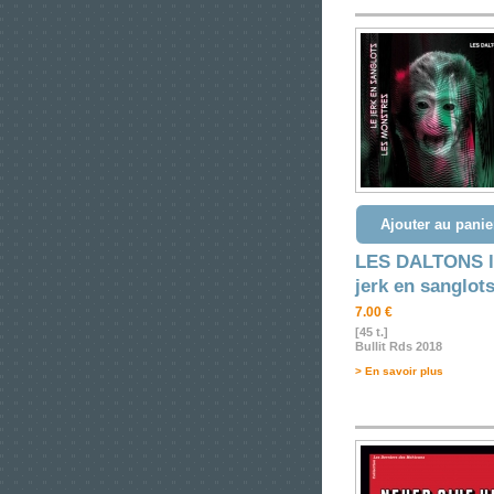
Ajouter au panie
LES DALTONS l
jerk en sanglot
7.00 €
[45 t.]
Bullit Rds 2018
> En savoir plus