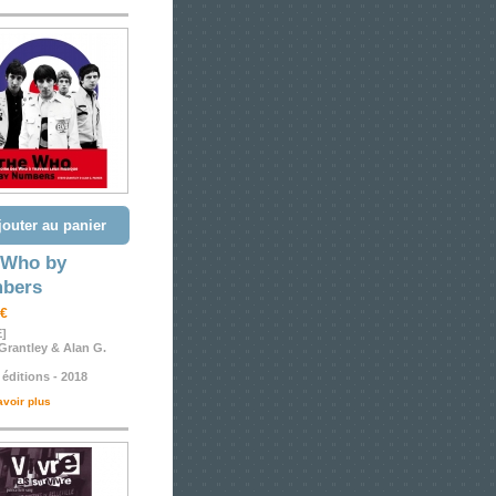
jouter au panier
 Who by
bers
 €
E]
Grantley & Alan G.
 éditions - 2018
avoir plus