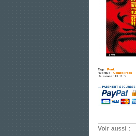
Tags :
Punk
Rubrique :
Combat rock
Référence : HC1169
Voir aussi :