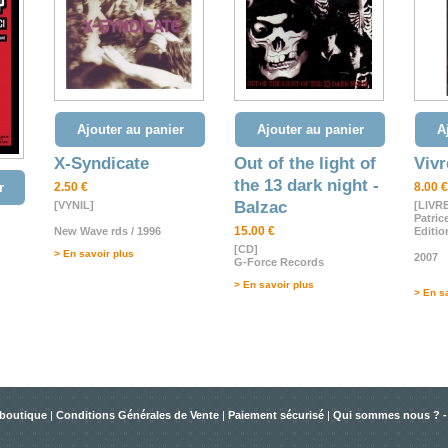
Ajouter au panier
Ajouter au panier
A
X-Syndicate
Out of the light of
Vivr
the 13 dark night -
r
2.50 €
8.00 €
Balzac
[VYNIL]
[LIVR
Patric
15.00 €
New Wave rds / 1996
Editi
[CD]
> En savoir plus
2007
G-Force Records
> En savoir plus
> En s
 boutique
|
Conditions Générales de Vente
|
Paiement sécurisé
|
Qui sommes nous ? -