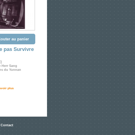
jouter au panier
e pas Survivre
E]
e Herr Sang
ons du Yunnan
avoir plus
 Contact