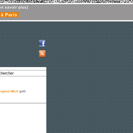
en savoir plus]
 à Paris
!
nglish HELP
(pdf)