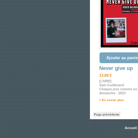
Ajouter au panie
Never give up
13.00 €
[LIVRE]
Sam Guillerand
Chaque jour comme un
dimanche - 2023
> En savoir plus
Page précédente
Accueil