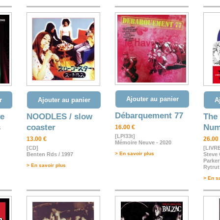
Ajouter au panier
r
Ajouter au panier
A
Débarquement 77
e
NOODLES / slow
The
s
coaster
Num
16.00 €
[LP/33t]
13.00 €
26.00
Mémoire Neuve - 2020
[CD]
[LIVR
> En savoir plus
Benten Rds / 1997
Steve 
Parker
> En savoir plus
Rytrut
> En s