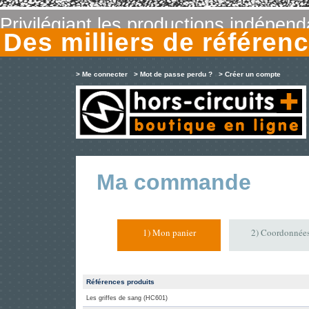
Privilégiant les productions indépen
Des milliers de référe
> Me connecter
> Mot de passe perdu ?
> Créer un compte
Ma commande
1) Mon panier
2) Coordonnée
Références produits
Les griffes de sang (HC601)