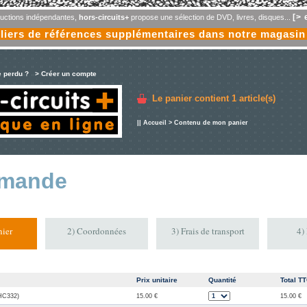
[> 
oductions indépendantes,
hors-circuits+
propose une sélection de DVD, livres, disques...
liers de références supplémentaires dans notre magasin
e perdu ?
> Créer un compte
Le panier contient
1 article(s)
||
Accueil
> Contenu de mon panier
mande
ier
2) Coordonnées
3) Frais de transport
4)
Prix unitaire
Quantité
Total T
(HC332)
15.00 €
15.00 €