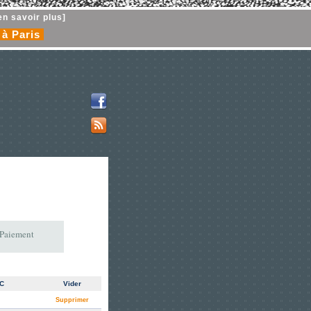
en savoir plus]
 à Paris
 Paiement
TC
Vider
Supprimer