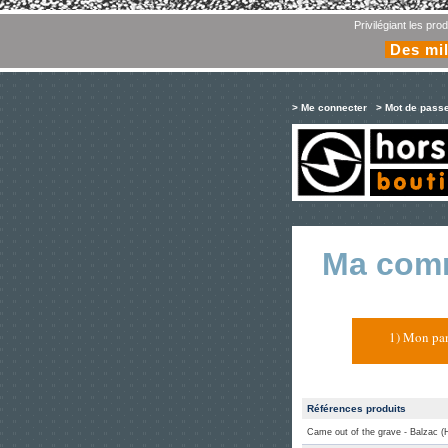
Privilégiant les pr
Des mil
> Me connecter
> Mot de pass
Ma com
1) Mon pan
Références produits
Came out of the grave - Balzac 