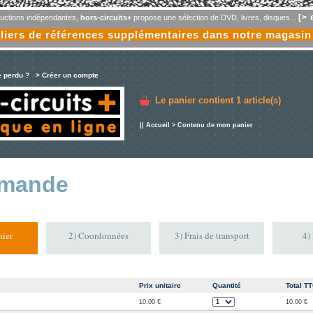
[> 
oductions indépendantes,
hors-circuits+
propose une sélection de DVD, livres, disques...
liers de références supplémentaires dans notre magasin
e perdu ?
> Créer un compte
Le panier contient
1 article(s)
||
Accueil
> Contenu de mon panier
mande
ier
2) Coordonnées
3) Frais de transport
4)
Prix unitaire
Quantité
Total T
10.00 €
10.00 €