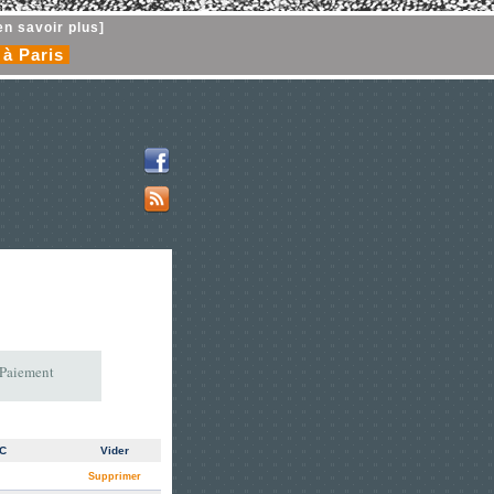
en savoir plus]
 à Paris
 Paiement
TC
Vider
Supprimer