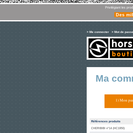
Privilégiant les pr
Des mil
> Me connecter
> Mot de pass
Ma com
1) Mon pan
Références produits
CHERIBIBI n°14 (HC1950)