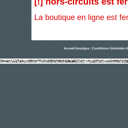
[!] hors-circuits est fe
La boutique en ligne est f
Accueil boutique
|
Conditions Générales d