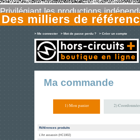
Privilégiant les productions indépen
Des milliers de référe
> Me connecter
> Mot de passe perdu ?
> Créer un compte
Ma commande
1) Mon panier
2) Coordonnée
Références produits
L'Art assassin (HC1902)