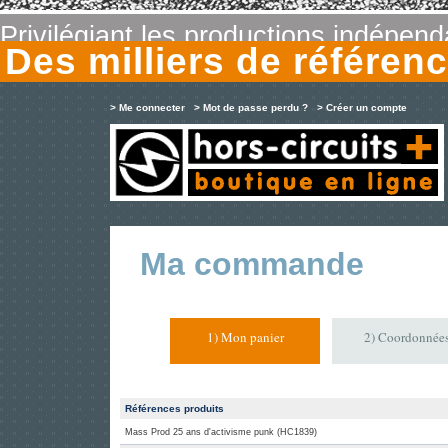
Privilégiant les productions indépen
Des milliers de référe
> Me connecter
> Mot de passe perdu ?
> Créer un compte
Ma commande
1) Mon panier
2) Coordonnée
Références produits
Mass Prod 25 ans d'activisme punk (HC1839)