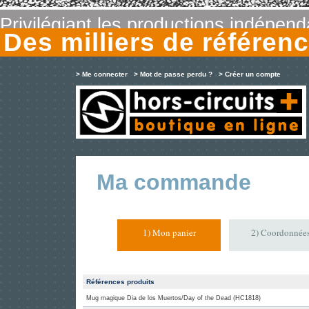
Privilégiant les productions indépen
Des milliers de référe
> Me connecter
> Mot de passe perdu ?
> Créer un compte
Ma commande
1) Mon panier
2) Coordonnée
Références produits
Mug magique Dia de los Muertos/Day of the Dead (HC1818)