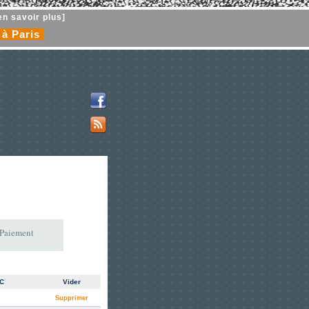
en savoir plus]
 à Paris
 Paiement
TC
Vider
Supprimer