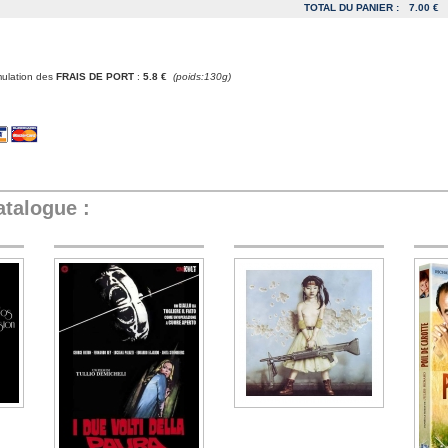
TOTAL DU PANIER :
7.00 €
mulation des
FRAIS DE PORT
:
5.8 €
(poids:130g)
atalogue :