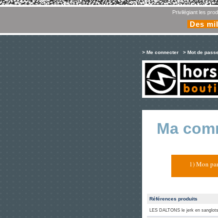
Privilégiant les pr
Des mil
> Me connecter
> Mot de pass
Ma com
1) Mon pan
Références produits
LES DALTONS le jerk en sanglot