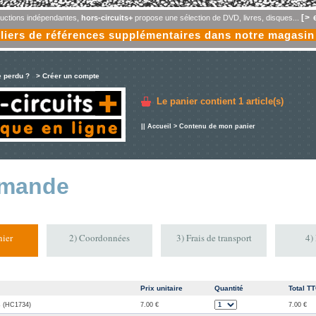
[> 
oductions indépendantes,
hors-circuits+
propose une sélection de DVD, livres, disques...
liers de références supplémentaires dans notre magasin
e perdu ?
> Créer un compte
Le panier contient
1 article(s)
||
Accueil
> Contenu de mon panier
mande
ier
2) Coordonnées
3) Frais de transport
4)
Prix unitaire
Quantité
Total T
s (HC1734)
7.00 €
7.00 €