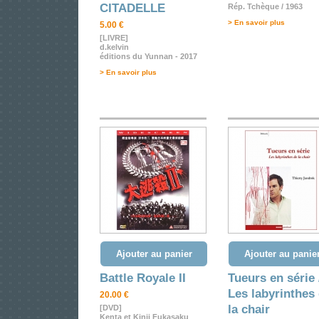
CITADELLE
Rép. Tchèque / 1963
> En savoir plus
5.00 €
[LIVRE]
d.kelvin
éditions du Yunnan - 2017
> En savoir plus
Ajouter au panier
Ajouter au panie
Battle Royale II
Tueurs en série 
Les labyrinthes
20.00 €
la chair
[DVD]
Kenta et Kinji Fukasaku