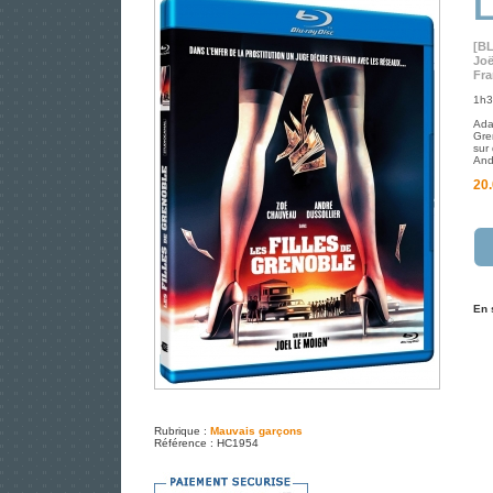
L
[B
Joë
Fra
1h3
Ada
Gre
sur
And
20.
En 
Rubrique :
Mauvais garçons
Référence : HC1954