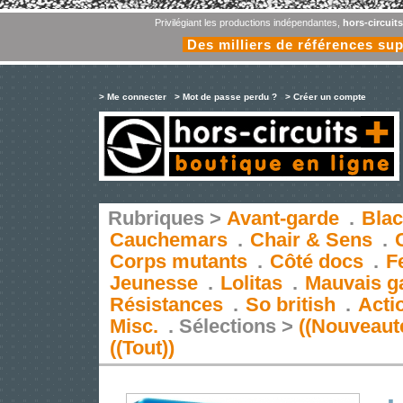
Privilégiant les productions indépendantes,
hors-circuit
Des milliers de références su
> Me connecter
> Mot de passe perdu ?
> Créer un compte
Rubriques >
Avant-garde
.
Blac
Cauchemars
.
Chair & Sens
.
Corps mutants
.
Côté docs
.
F
Jeunesse
.
Lolitas
.
Mauvais g
Résistances
.
So british
.
Acti
Misc.
.
Sélections >
((Nouveaut
((Tout))