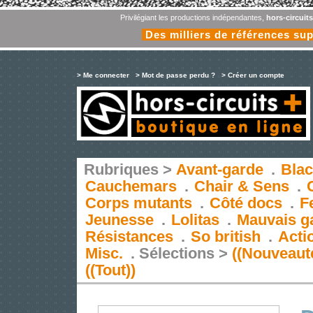
Privilégiant les productions indépendantes,
hors-circuit
Des milliers de références su
> Me connecter
> Mot de passe perdu ?
> Créer un compte
Rubriques >
Avant-garde
.
Blac
Cauchemars
.
Chair & Sens
.
Corps mutants
.
Côté docs
.
F
Jeunesse
.
Lolitas
.
Mauvais g
Résistances
.
So british
.
Acti
Misc.
.
Sélections >
((Nouveaut
((Tout))