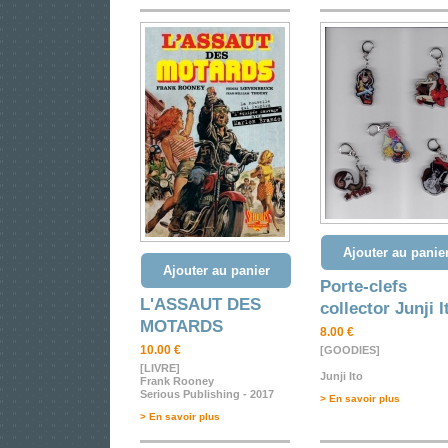
Ajouter au panie
Ajouter au panier
Porte-clefs
L'ASSAUT DES
collector Junji I
MOTARDS
8.00 €
10.00 €
[GOODIES]
[LIVRE]
Junji Ito
Frank Rooney
Serious Publishing - 2017
> En savoir plus
> En savoir plus