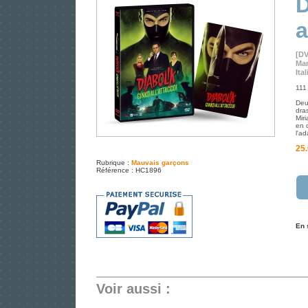
D
a
[D
Man
Ita
111 
Deu
dra
Mir
en c
l'ad
25.
Rubrique :
Mauvais garçons
Référence : HC1896
En 
Voir aussi :