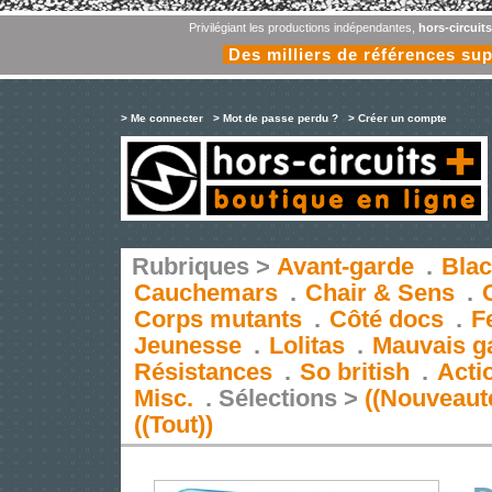
Privilégiant les productions indépendantes,
hors-circuit
Des milliers de références su
> Me connecter
> Mot de passe perdu ?
> Créer un compte
Rubriques >
Avant-garde
.
Blac
Cauchemars
.
Chair & Sens
.
Corps mutants
.
Côté docs
.
F
Jeunesse
.
Lolitas
.
Mauvais g
Résistances
.
So british
.
Acti
Misc.
.
Sélections >
((Nouveaut
((Tout))