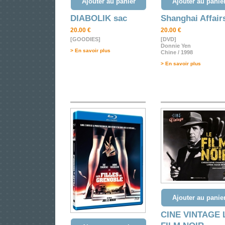
Ajouter au panier
Ajouter au panie
DIABOLIK sac
Shanghai Affair
20.00 €
20.00 €
[GOODIES]
[DVD]
Donnie Yen
> En savoir plus
Chine / 1998
> En savoir plus
Ajouter au panie
CINE VINTAGE 