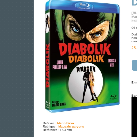
D
[B
Mar
Ita
96 
Dia
non
dan
25.
En 
Ban
De/avec :
Mario Bava
Rubrique :
Mauvais garçons
Référence : HC1798