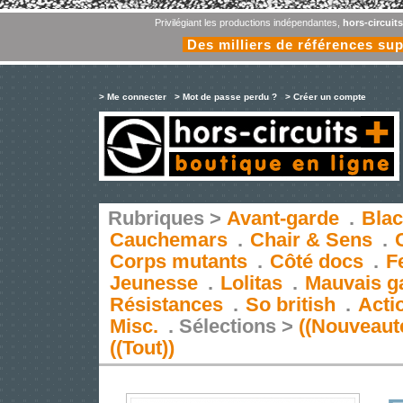
Privilégiant les productions indépendantes,
hors-circuit
Des milliers de références su
> Me connecter
> Mot de passe perdu ?
> Créer un compte
Rubriques >
Avant-garde
.
Blac
Cauchemars
.
Chair & Sens
.
Corps mutants
.
Côté docs
.
F
Jeunesse
.
Lolitas
.
Mauvais g
Résistances
.
So british
.
Acti
Misc.
.
Sélections >
((Nouveaut
((Tout))