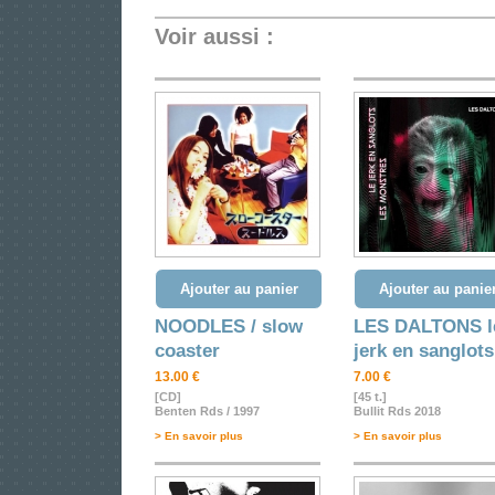
Voir aussi :
Ajouter au panier
Ajouter au panie
NOODLES / slow
LES DALTONS l
coaster
jerk en sanglots
13.00 €
7.00 €
[CD]
[45 t.]
Benten Rds / 1997
Bullit Rds 2018
> En savoir plus
> En savoir plus