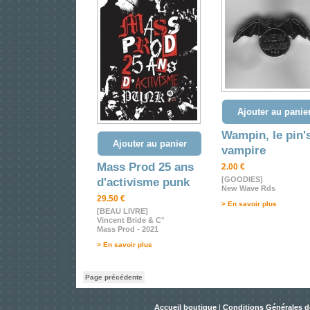
Ajouter au panie
Wampin, le pin'
Ajouter au panier
vampire
Mass Prod 25 ans
2.00 €
[GOODIES]
d'activisme punk
New Wave Rds
29.50 €
> En savoir plus
[BEAU LIVRE]
Vincent Bride & C°
Mass Prod - 2021
> En savoir plus
Page précédente
Accueil boutique
|
Conditions Générales d