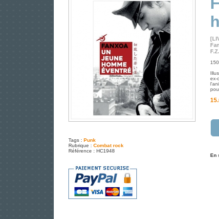
F
[LI
Fan
F.Z
150
Ill
ex-
l'an
pour
15.
Tags :
Punk
Rubrique :
Combat rock
Référence : HC1948
En 