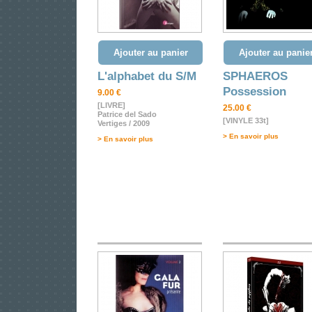
Ajouter au panier
Ajouter au panie
L'alphabet du S/M
SPHAEROS
Possession
9.00 €
[LIVRE]
25.00 €
Patrice del Sado
[VINYLE 33t]
Vertiges / 2009
> En savoir plus
> En savoir plus