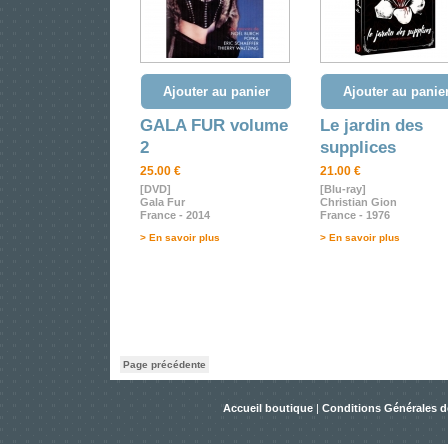
Ajouter au panier
Ajouter au panie
GALA FUR volume
Le jardin des
2
supplices
25.00 €
21.00 €
[DVD]
[Blu-ray]
Gala Fur
Christian Gion
France - 2014
France - 1976
> En savoir plus
> En savoir plus
Page précédente
Accueil boutique
|
Conditions Générales d