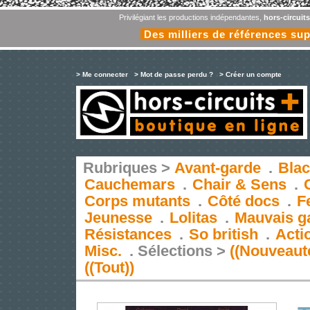
Privilégiant les productions indépendantes,
hors-circuit
Des milliers de références su
> Me connecter
> Mot de passe perdu ?
> Créer un compte
Rubriques >
Avant-garde
.
Blac
Cauchemars
.
Chair & Sens
.
Corps mutants
.
Côté docs
.
F
Jeunesse
.
Lolitas
.
Mauvais g
Résistances
.
So british
.
Acti
Misc.
.
Sélections >
((Nouveaut
((Tout))