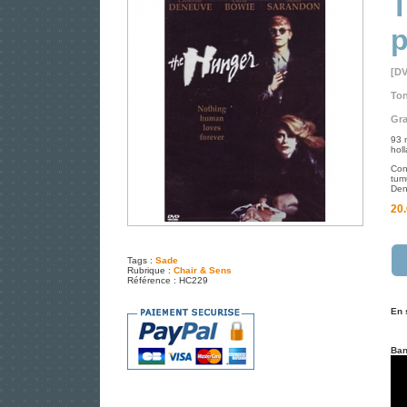
T
p
[D
Ton
Gra
93 m
hol
Con
tum
Den
20.
Tags :
Sade
Rubrique :
Chair & Sens
Référence : HC229
En 
Ban