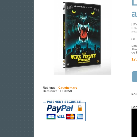
L
a
[D
Fra
Ita
88 m
Les
Thri
de 
17.
Rubrique :
Cauchemars
Référence : HC1658
En 
Ban