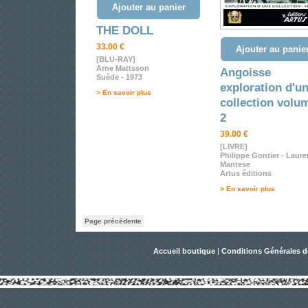
Ajouter au panier
THE DOLL
33.00 €
Ajouter au panie
[BLU-RAY]
Arne Mattsson
Angoisse
Suède - 1973
exploration d'u
> En savoir plus
collection volu
2
39.00 €
[LIVRE]
Philippe Gontier - Laure
Mantese
Artus éditions
> En savoir plus
Page précédente
Accueil boutique
|
Conditions Générales d