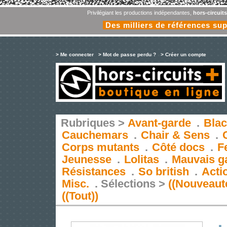
Privilégiant les productions indépendantes,
hors-circuit
Des milliers de références su
> Me connecter
> Mot de passe perdu ?
> Créer un compte
Rubriques >
Avant-garde
.
Blac
Cauchemars
.
Chair & Sens
.
Corps mutants
.
Côté docs
.
F
Jeunesse
.
Lolitas
.
Mauvais g
Résistances
.
So british
.
Acti
Misc.
.
Sélections >
((Nouveaut
((Tout))