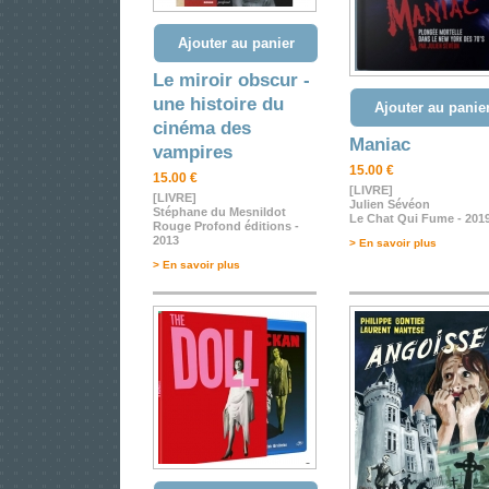
Ajouter au panier
Le miroir obscur -
une histoire du
Ajouter au panie
cinéma des
Maniac
vampires
15.00 €
15.00 €
[LIVRE]
[LIVRE]
Julien Sévéon
Stéphane du Mesnildot
Le Chat Qui Fume - 201
Rouge Profond éditions -
2013
> En savoir plus
> En savoir plus