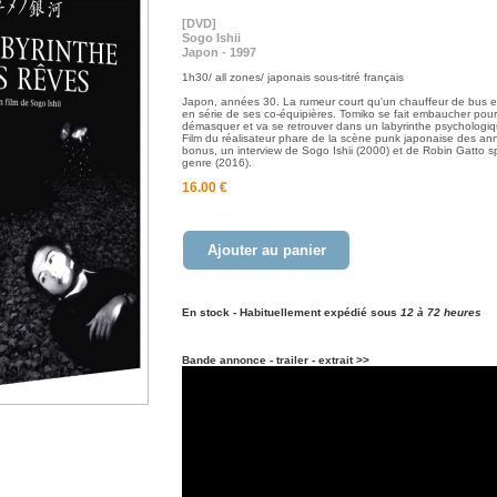
[DVD]
Sogo Ishii
Japon - 1997
1h30/ all zones/ japonais sous-titré français
Japon, années 30. La rumeur court qu'un chauffeur de bus e
en série de ses co-équipières. Tomiko se fait embaucher pour
démasquer et va se retrouver dans un labyrinthe psychologi
Film du réalisateur phare de la scène punk japonaise des a
bonus, un interview de Sogo Ishii (2000) et de Robin Gatto sp
genre (2016).
16.00 €
Ajouter au panier
En stock - Habituellement expédié sous
12 à 72 heures
Bande annonce - trailer - extrait >>