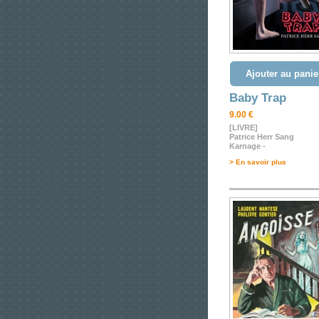
Ajouter au panie
Baby Trap
9.00 €
[LIVRE]
Patrice Herr Sang
Karnage -
> En savoir plus