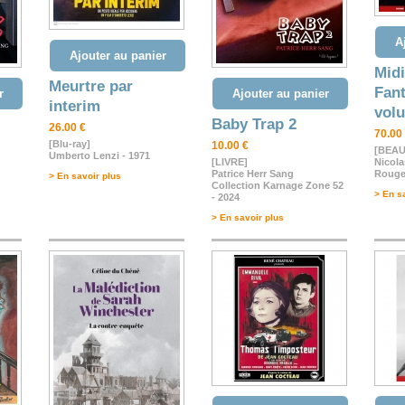
A
Ajouter au panier
Midi
Meurtre par
Fant
r
Ajouter au panier
interim
vol
Baby Trap 2
26.00 €
70.00
[Blu-ray]
10.00 €
[BEAU
Umberto Lenzi - 1971
[LIVRE]
Nicola
Patrice Herr Sang
Rouge
> En savoir plus
Collection Karnage Zone 52
> En s
- 2024
> En savoir plus