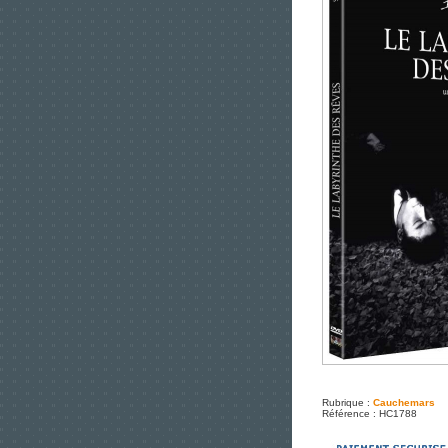
Rubrique :
Cauchemars
Référence : HC1788