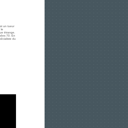
st un tueur
 le
que étrange.
nnées 70. En
écialiste du