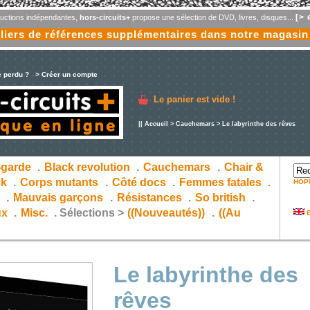
[> 
oductions indépendantes,
hors-circuits+
propose une sélection de DVD, livres, disques...
liers de références supplémentaires dans notre magasin
e perdu ?
> Créer un compte
Le panier est vide !
||
Accueil
>
Cauchemars
> Le labyrinthe des rêves
-garde
.
Black revolution
.
Cauchemars
.
Chair &
ck
.
Corps mutants
.
Côté docs
.
Femmes fatales
.
HOP
s
.
Mauvais garçons
.
Résistances
.
So british
.
ux
.
Misc.
.
Sélections >
((Nouveautés))
.
((Au
E
Le labyrinthe des
rêves