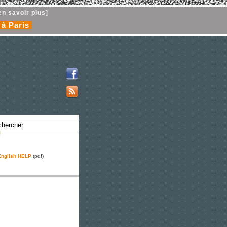
en savoir plus]
 à Paris
!
nglish HELP
(pdf)