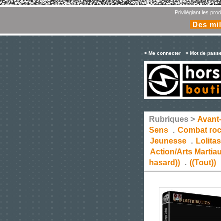
Privilégiant les pr
Des mil
> Me connecter
> Mot de pass
Rubriques >
Avant
Sens
.
Combat ro
Jeunesse
.
Lolita
Action/Arts Martia
hasard))
.
((Tout))