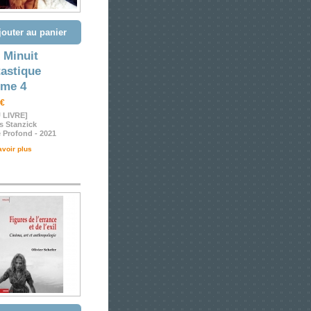
jouter au panier
 Minuit
astique
ume 4
 €
 LIVRE]
s Stanzick
 Profond - 2021
avoir plus