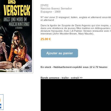
[DVD]
Narciso Ibanez Serrador
Espagne - 1969
97 mn/ zone 2/ espagnol, italien, anglais et allemand sous-tit
et allemand
Dans la lignée de
Suspiria
de Dario Argento qui s'en inspira, u
dans une résidence de jeunes filles traitées en délinquantes 
dictature franquiste. Avec Lili Palmer. Version restaurée avec li
interviews (John Moulder-Brown, Mary Maude).
25.00 €
Ajouter au panier
En stock - Habituellement expédié sous
12 à 72 heures
Bande annonce - trailer - extrait >>