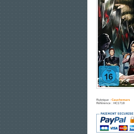
Rubrique :
Cauchemars
Référence : HC1718