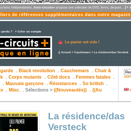
[> 
oductions indépendantes,
hors-circuits+
propose une sélection de DVD, livres, disques...
liers de références supplémentaires dans notre magasin
e perdu ?
> Créer un compte
Le panier est vide !
||
Accueil
>
Cauchemars
> La résidence/das Versteck
-garde
.
Black revolution
.
Cauchemars
.
Chair &
ck
.
Corps mutants
.
Côté docs
.
Femmes fatales
.
HOP
s
.
Mauvais garçons
.
Résistances
.
So british
.
ux
.
Misc.
.
Sélections >
((Nouveautés))
.
((Au
E
La résidence/das
Versteck