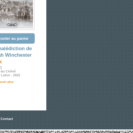
jouter au panier
alédiction de
ah Winchester
 €
E]
e du Chéné
 Lafon - 2022
avoir plus
 Contact