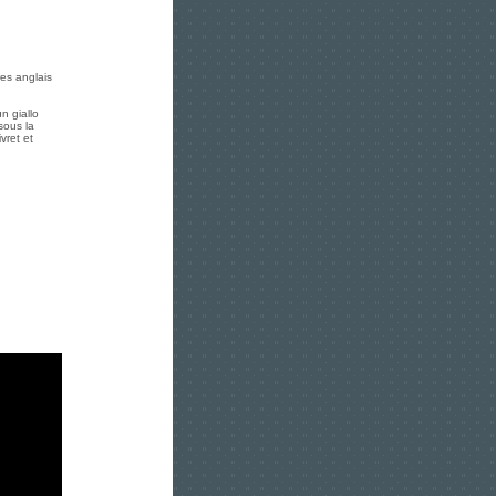
res anglais
n giallo
sous la
vret et