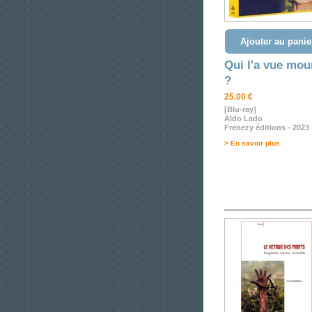
Ajouter au panie
Qui l'a vue mou
?
25.00 €
[Blu-ray]
Aldo Lado
Frenezy éditions - 2023
> En savoir plus