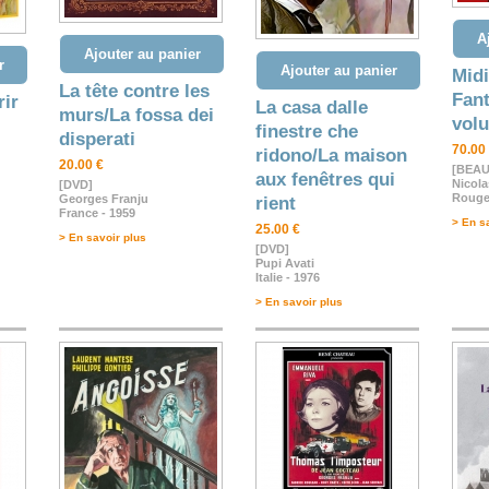
A
Ajouter au panier
r
Ajouter au panier
Midi
La tête contre les
Fant
rir
La casa dalle
murs/La fossa dei
vol
finestre che
disperati
70.00
ridono/La maison
20.00 €
[BEAU
aux fenêtres qui
Nicola
[DVD]
Rouge
Georges Franju
rient
France - 1959
> En s
25.00 €
> En savoir plus
[DVD]
Pupi Avati
Italie - 1976
> En savoir plus