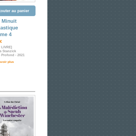
jouter au panier
 Minuit
astique
ume 4
 €
 LIVRE]
s Stanzick
 Profond - 2021
avoir plus