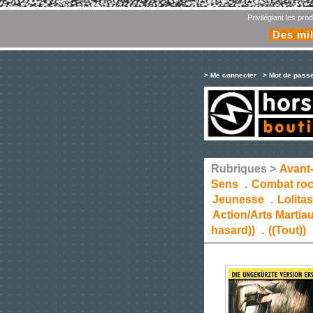
Privilégiant les pr
Des mil
> Me connecter
> Mot de pass
Rubriques >
Avant
Sens
.
Combat ro
Jeunesse
.
Lolita
Action/Arts Martia
hasard))
.
((Tout))