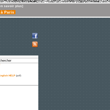
en savoir plus]
 à Paris
!
nglish HELP
(pdf)