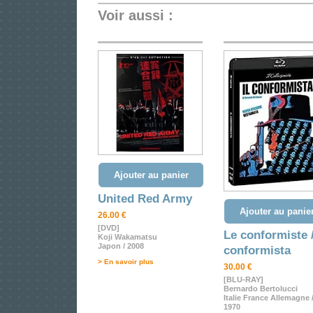
Voir aussi :
Ajouter au panier
United Red Army
Ajouter au panie
26.00 €
[DVD]
Le conformiste /
Koji Wakamatsu
Japon / 2008
conformista
> En savoir plus
30.00 €
[BLU-RAY]
Bernardo Bertolucci
Italie France Allemagne 
1970