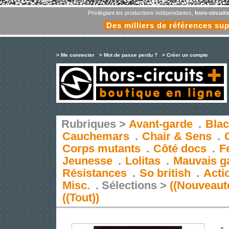
Privilégiant les productions indépendantes,
hors-circuit
Des milliers de références su
> Me connecter
> Mot de passe perdu ?
> Créer un compte
Rubriques >
Avant-garde
.
Blac
Cauchemars
.
Chair & Sens
.
Corps mutants
.
Côté docs
.
F
Jeunesse
.
Lolitas
.
Mauvais g
Résistances
.
So british
.
Acti
Misc.
.
Sélections >
((Nouveaut
((Tout))