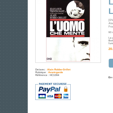
L
L
[D
Ala
Fra
93 m
La 
Bor
l'un
20.
De/avec :
Alain Robbe-Grillet
Rubrique :
Avant-garde
Référence : HC1084
En 