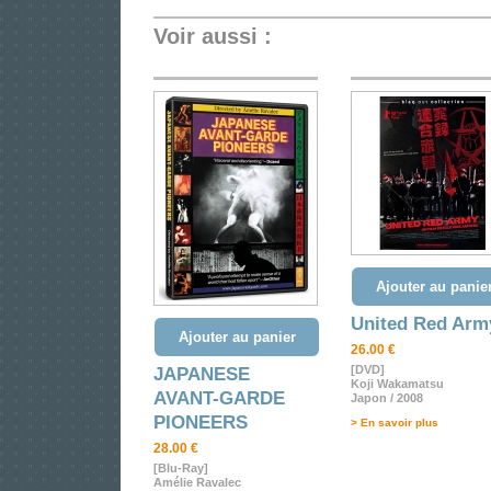
Voir aussi :
Ajouter au panie
United Red Arm
Ajouter au panier
26.00 €
[DVD]
JAPANESE
Koji Wakamatsu
AVANT-GARDE
Japon / 2008
PIONEERS
> En savoir plus
28.00 €
[Blu-Ray]
Amélie Ravalec