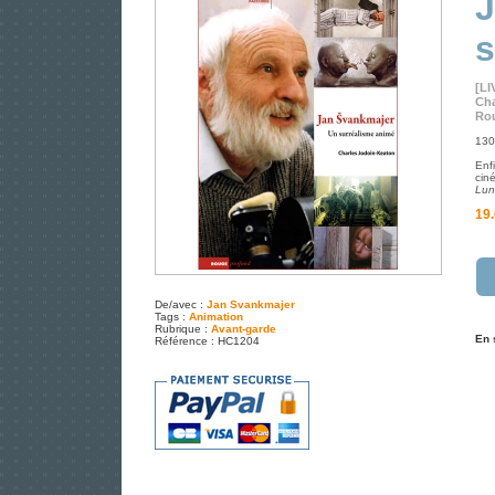
J
s
[LI
Cha
Rou
130
Enf
cin
Lun
19.
De/avec :
Jan Svankmajer
Tags :
Animation
Rubrique :
Avant-garde
En 
Référence : HC1204