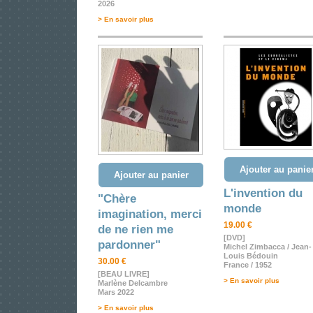
2026
> En savoir plus
Ajouter au panie
Ajouter au panier
L'invention du
"Chère
monde
imagination, merci
19.00 €
de ne rien me
[DVD]
pardonner"
Michel Zimbacca / Jean-
Louis Bédouin
30.00 €
France / 1952
[BEAU LIVRE]
> En savoir plus
Marlène Delcambre
Mars 2022
> En savoir plus