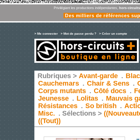
Privilégiant les productions indépendantes,
hors-circuit
Des milliers de références su
> Me connecter
> Mot de passe perdu ?
> Créer un compte
Rubriques >
Avant-garde
.
Blac
Cauchemars
.
Chair & Sens
.
Corps mutants
.
Côté docs
.
F
Jeunesse
.
Lolitas
.
Mauvais g
Résistances
.
So british
.
Acti
Misc.
.
Sélections >
((Nouveaut
((Tout))